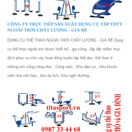
CÔNG TY TRỰC TIẾP SẢN XUẤT DỤNG CỤ TẬP TDTT
NGOÀI TRỜI CHẤT LƯỢNG - GIÁ RẺ
DỤNG CỤ THỂ THAO NGOÀI TRỜI CHẤT LƯỢNG - GIÁ RẺ Dụng
cụ thể thao ngoài trời được thiết kế , gia công , lắp đặt nhằm mục
đích phục vụ cho các hoạt động luyện tập thể dục, thể thao ở
những nơi công cộng như : Công viên , Khu dân cư , khu khuôn
viên nhà văn hóa , khu du lịch, Khu nghĩ dưỡng...