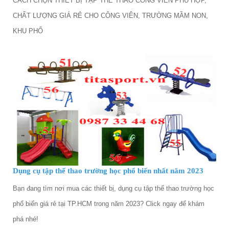
CÁCH CHỌN THIẾT BỊ TẬP THỂ THAO CÔNG VIÊN PHÙ HỢP,
CHẤT LƯỢNG GIÁ RẺ CHO CÔNG VIÊN, TRƯỜNG MẦM NON,
KHU PHỐ
Dụng cụ tập thể thao trường học phổ biến nhất năm 2023
Bạn đang tìm nơi mua các thiết bị, dụng cụ tập thể thao trường học
phổ biến giá rẻ tại TP.HCM trong năm 2023? Click ngay để khám
phá nhé!