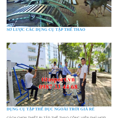
SƠ LƯỢC CÁC DỤNG CỤ TẬP THỂ THAO
DỤNG CỤ TẬP THỂ DỤC NGOÀI TRỜI GIÁ RẺ