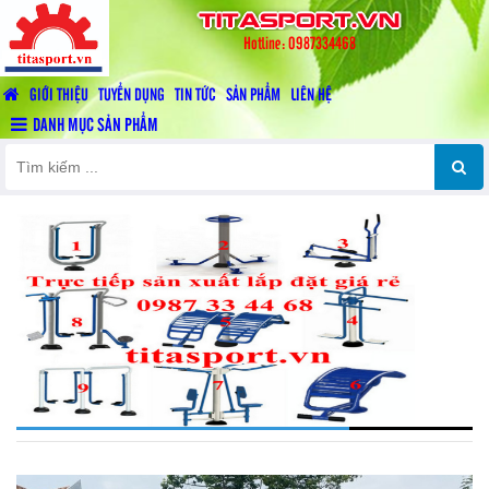
titasport.vn
Hotline: 0987334468
GIỚI THIỆU
TUYỂN DỤNG
TIN TỨC
SẢN PHẨM
LIÊN HỆ
DANH MỤC SẢN PHẨM