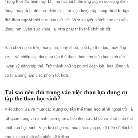
Trong thời đại hiện nay, khi mà học sinh thường xuyên sử dụng điện
thoại, máy tính, đồ chơi điện tử… thì việc luyện tập cùng
thiết bị tập
thể thao ngoài trời
hơn bao giờ hết. Vừa khuyến khích các em vận
động, rèn luyện sức khỏe, lại vừa phát triển thể chất rất tốt.
Sân chơi ngoài trời, thang leo, máy đi bộ, ghế tập thể dục, máy đạp
xe,... và nhiều loại dụng cụ tập thể thao khác còn giúp học sinh rèn
luyện kỹ năng tập thể. Trở thành những người đoàn kết, hòa đồng và
có khả năng làm việc nhóm tốt hơn.
Tại sao nên chú trọng vào việc chọn lựa dụng cụ
tập thể thao học sinh?
Việc chọn lựa và mua các
dụng cụ tập thể thao học sinh
ngoài trời là
rất quan trọng vì nó ảnh hưởng trực tiếp đến sức khỏe và phát triển thể
chất của học sinh. Việc lựa chọn và mua các dụng cụ kể trên sẽ đòi hỏi
cao sự chú ý và cân nhắc kỹ lưỡng