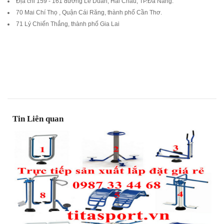
Địa chỉ 159 - 161 đường Lê Duẩn, Hải Châu, TP.Đà Nẵng.
70 Mai Chí Thọ , Quận Cái Răng, thành phố Cần Thơ.
71 Lý Chiến Thắng, thành phố Gia Lai
Tin Liên quan