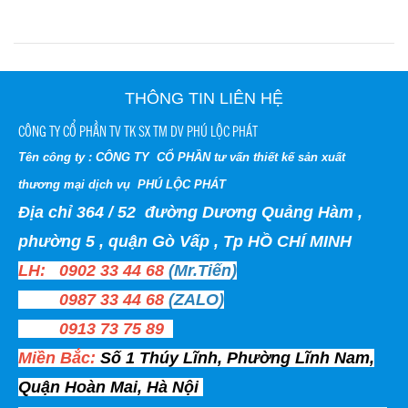
THÔNG TIN LIÊN HỆ
CÔNG TY CỔ PHẦN TV TK SX TM DV PHÚ LỘC PHÁT
Tên công ty : CÔNG TY CỔ PHẦN tư vấn thiết kế sản xuất
thương mại dịch vụ PHÚ LỘC PHÁT
Địa chỉ 364 / 52 đường Dương Quảng Hàm ,
phường 5 , quận Gò Vấp , Tp HỒ CHÍ MINH
LH: 0902 33 44 68
(Mr.Tiến)
0987 33 44 68
(ZALO)
0913 73 75 89
Miền Bắc:
Số 1 Thúy Lĩnh, Phường Lĩnh Nam,
Quận Hoàn Mai, Hà Nội