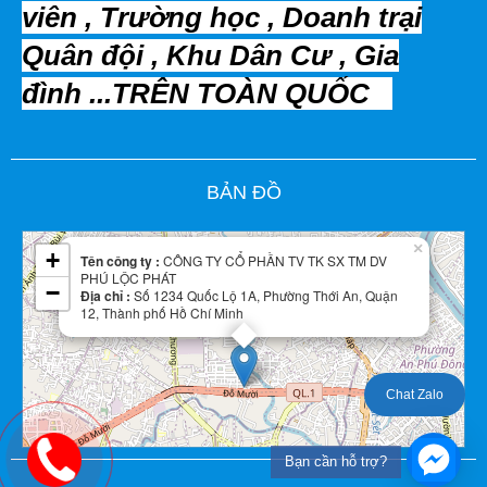
viên , Trường học , Doanh trại
Quân đội , Khu Dân Cư , Gia
đình ...TRÊN TOÀN QUỐC
Leaflet
| Map data ©
BẢN ĐỒ
OpenStreetMap
contributors
×
+
Tên công ty :
CÔNG TY CỔ PHẦN TV TK SX TM DV
PHÚ LỘC PHÁT
−
Địa chỉ :
Số 1234 Quốc Lộ 1A, Phường Thới An, Quận
12, Thành phố Hồ Chí Minh
Chat Zalo
Bạn cần hỗ trợ?