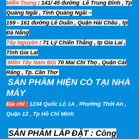
Miền Trung
: 141/ 45 đường Lê Trung Đình , Tp
Quảng Ngãi , Tỉnh Quảng Ngãi ~
159 - 161 đường Lê Duẩn , Quận Hải Châu , tp
Đà Nẳng
Tây Nguyên
: 71 Lý Chiến Thắng , tp Gia Lai ,
Tỉnh Gia Lai
Miền Tây
Nam Bộ
: 70 Mai Chí Thọ , Quận Cái
Răng , Tp. Cần Thơ
SẢN PHẨM HIỆN
CÓ TẠI NHÀ
MÁY
Địa chỉ :
1234 Quốc Lộ 1A , Phường Thới An ,
Quận 12 , Tp Hồ Chí Minh
SẢN PHẨM LẮP ĐẶT : Công