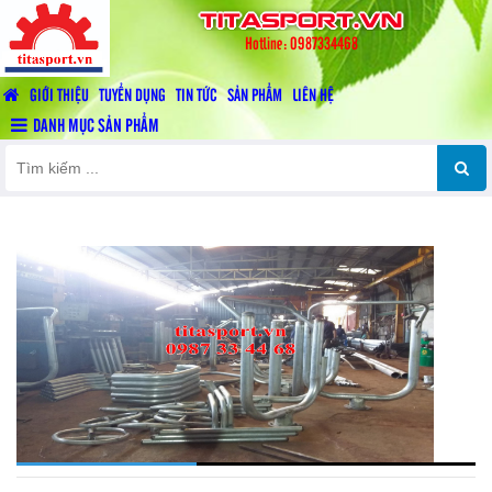
titasport.vn
Hotline: 0987334468
GIỚI THIỆU
TUYỂN DỤNG
TIN TỨC
SẢN PHẨM
LIÊN HỆ
DANH MỤC SẢN PHẨM