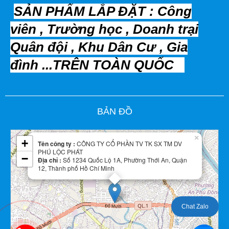
SẢN PHẨM LẮP ĐẶT : Công
viên , Trường học , Doanh trại
Quân đội , Khu Dân Cư , Gia
đình ...TRÊN TOÀN QUỐC
Leaflet
| Map data ©
BẢN ĐỒ
OpenStreetMap
contributors
×
+
Tên công ty :
CÔNG TY CỔ PHẦN TV TK SX TM DV
PHÚ LỘC PHÁT
−
Địa chỉ :
Số 1234 Quốc Lộ 1A, Phường Thới An, Quận
12, Thành phố Hồ Chí Minh
Chat Zalo