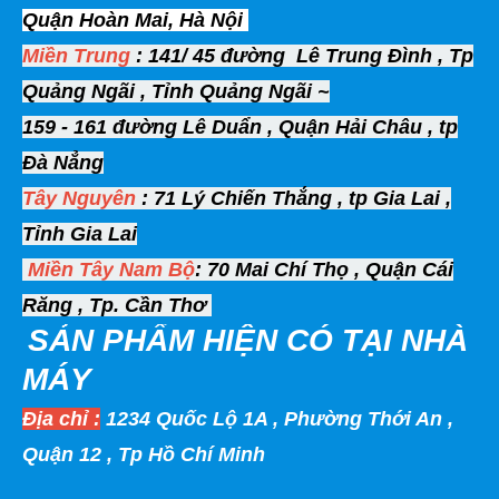
Quận Hoàn Mai, Hà Nội
Miền Trung
: 141/ 45 đường Lê Trung Đình , Tp
Quảng Ngãi , Tỉnh Quảng Ngãi ~
159 - 161 đường Lê Duẩn , Quận Hải Châu , tp
Đà Nẳng
Tây Nguyên
: 71 Lý Chiến Thắng , tp Gia Lai ,
Tỉnh Gia Lai
Miền Tây
Nam Bộ
: 70 Mai Chí Thọ , Quận Cái
Răng , Tp. Cần Thơ
SẢN PHẨM HIỆN
CÓ TẠI NHÀ
MÁY
Địa chỉ :
1234 Quốc Lộ 1A , Phường Thới An ,
Quận 12 , Tp Hồ Chí Minh