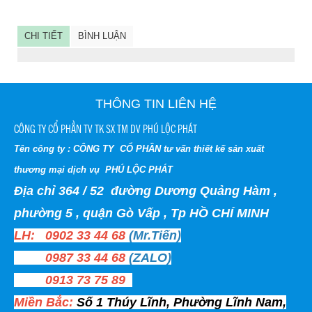
CHI TIẾT
BÌNH LUẬN
THÔNG TIN LIÊN HỆ
CÔNG TY CỔ PHẦN TV TK SX TM DV PHÚ LỘC PHÁT
Tên công ty : CÔNG TY CỔ PHẦN tư vấn thiết kế sản xuất
thương mại dịch vụ PHÚ LỘC PHÁT
Địa chỉ 364 / 52 đường Dương Quảng Hàm ,
phường 5 , quận Gò Vấp , Tp HỒ CHÍ MINH
LH: 0902 33 44 68
(Mr.Tiến)
0987 33 44 68
(ZALO)
0913 73 75 89
Miền Bắc:
Số 1 Thúy Lĩnh, Phường Lĩnh Nam,