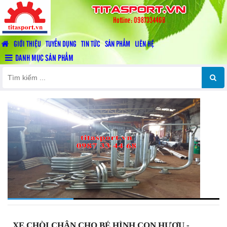
titasport.vn
Hotline: 0987334468
GIỚI THIỆU
TUYỂN DỤNG
TIN TỨC
SẢN PHẨM
LIÊN HỆ
DANH MỤC SẢN PHẨM
XE CHÒI CHÂN CHO BÉ HÌNH CON HƯƠU -