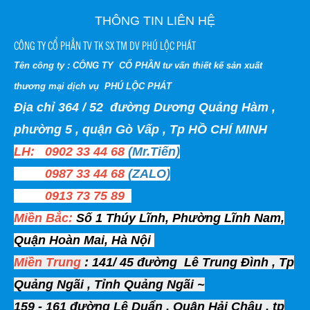
THÔNG TIN LIÊN HỆ
CÔNG TY CỔ PHẦN TV TK SX TM DV PHÚ LỘC PHÁT
Tên công ty : CÔNG TY CỔ PHẦN tư vấn thiết kế sản xuất
thương mại dịch vụ PHÚ LỘC PHÁT
Địa chỉ 364 / 52 đường Dương Quảng Hàm ,
phường 5 , quận Gò Vấp , Tp HỒ CHÍ MINH
LH: 0902 33 44 68
(Mr.Tiến)
0987 33 44 68
(ZALO)
0913 73 75 89
Miền Bắc:
Số 1 Thúy Lĩnh, Phường Lĩnh Nam,
Quận Hoàn Mai, Hà Nội
Miền Trung
: 141/ 45 đường Lê Trung Đình , Tp
Quảng Ngãi , Tỉnh Quảng Ngãi ~
159 - 161 đường Lê Duẩn , Quận Hải Châu , tp