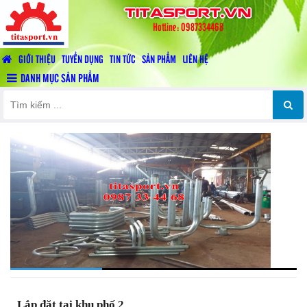
titasport.vn
Hotline: 0987334468
GIỚI THIỆU
TUYỂN DỤNG
TIN TỨC
SẢN PHẨM
LIÊN HỆ
DANH MỤC SẢN PHẨM
Lắp đặt tại khu phố 2